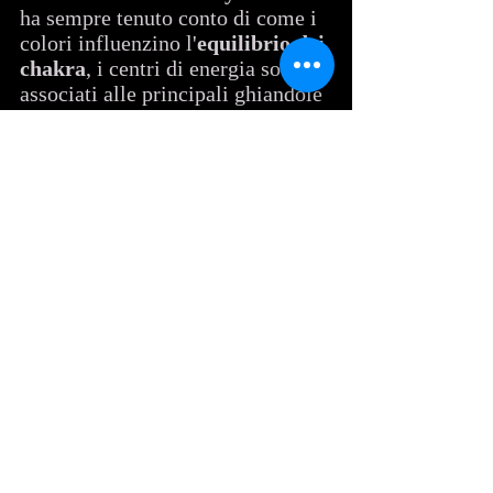
ha sempre tenuto conto di come i 
colori influenzino l'
equilibrio dei 
chakra
, i centri di energia sottile 
associati alle principali ghiandole 
del corpo. Anche i 
Cinesi 
affidavano il proprio 
benessere 
fisico 
all'azione dei vari colori: il 
giallo rimetteva in sesto 
l'intestino, il violetto arginava gli 
attacchi epilettici. In Cina, 
addirittura, le finestre della 
camera del paziente venivano 
coperte con teli di colore 
adeguato e gli indumenti del 
malato dovevano essere della 
stessa tinta.