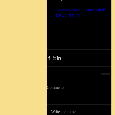
https://www.youtube.com/watch?
v=KEi4khRKu0U
Comments
Write a comment...