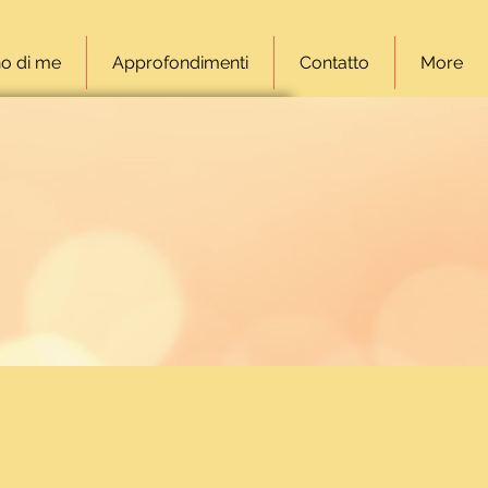
o di me
Approfondimenti
Contatto
More