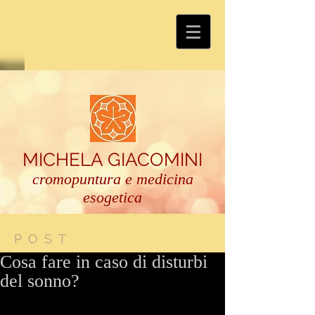
MICHELA GIACOMINI
cromopuntura e medicina
esogetica
POST
Cosa fare in caso di disturbi
del sonno?